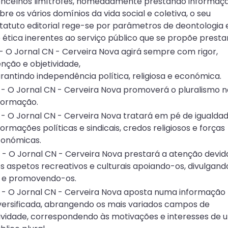
ncelhos limítrofes, nomeadamente prestando informaç
bre os vários domínios da vida social e coletiva, o seu
tatuto editorial rege-se por parâmetros de deontologia 
 ética inerentes ao serviço público que se propõe prestar
1 - O Jornal CN - Cerveira Nova agirá sempre com rigor,
enção e objetividade,
rantindo independência política, religiosa e económica.
2 - O Jornal CN - Cerveira Nova promoverá o pluralismo n
formação.
3 - O Jornal CN - Cerveira Nova tratará em pé de igualdad
formações políticas e sindicais, credos religiosos e forças
onómicas.
4 - O Jornal CN - Cerveira Nova prestará a atenção devid
s aspetos recreativos e culturais apoiando-os, divulgand
 e promovendo-os.
5 - O Jornal CN - Cerveira Nova aposta numa informação
versificada, abrangendo os mais variados campos de
ividade, correspondendo às motivações e interesses de 