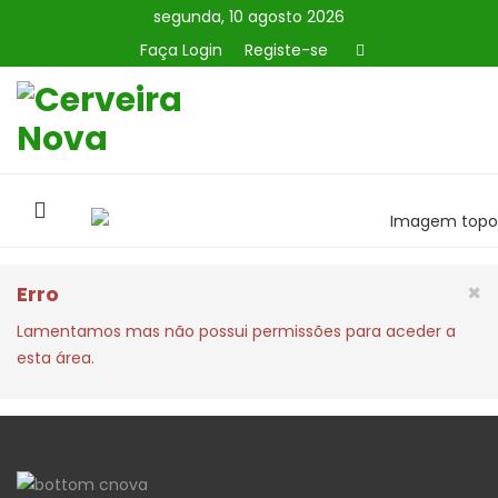
segunda, 10 agosto 2026
Faça Login
Registe-se
×
Erro
Lamentamos mas não possui permissões para aceder a
esta área.