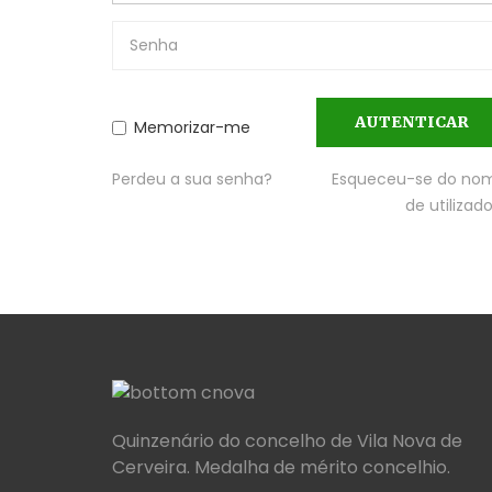
AUTENTICAR
Memorizar-me
Perdeu a sua senha?
Esqueceu-se do no
de utilizad
Quinzenário do concelho de Vila Nova de
Cerveira. Medalha de mérito concelhio.